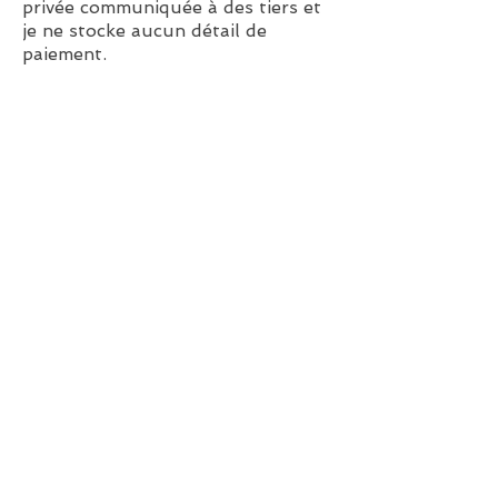
privée communiquée à des tiers et
je ne stocke aucun détail de
paiement.
droits d'auteur
Les droits d'auteur sur le contenu
de ce site Web sont la propriété de
Julie Croston et l'autorisation doit
être expressément accordée pour
la reproduction ou l'extraction à
quelque fin que ce soit. Toutes les
images de ce site Web sont la
propriété de Julie Croston.
Vous ne pouvez pas publier ou
soumettre pour publication ou
reproduction une image d'une
œuvre d'art à un tiers, y compris
Internet, à quelque fin que ce soit,
sans autorisation écrite. Les droits
d'auteur des illustrations
originales finies appartiennent à